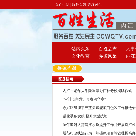
百姓生活 | 服务百姓 关注民生
站内头条
百姓之声
人事
文化教育
乡镇风采
内江
区县新闻
内江市老年大学隆重举办西林分校揭牌仪式
“审计心向党、青春铸华章”
东兴区组织召开蓝天赋能项目包装工作推进会
强化装备实操 提升救援技能
陈伟调研大清流河水质提升工作并开展巡河检
规范行政执法行为，加强执法卷综管理提高办