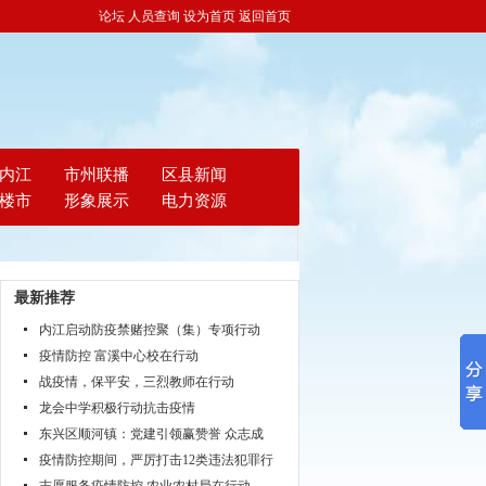
论坛
人员查询
设为首页
返回首页
内江
市州联播
区县新闻
楼市
形象展示
电力资源
最新推荐
内江启动防疫禁赌控聚（集）专项行动
疫情防控 富溪中心校在行动
战疫情，保平安，三烈教师在行动
龙会中学积极行动抗击疫情
东兴区顺河镇：党建引领赢赞誉 众志成
疫情防控期间，严厉打击12类违法犯罪行