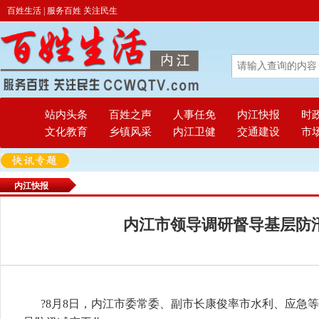
百姓生活 | 服务百姓 关注民生
站内头条
百姓之声
人事任免
内江快报
时
文化教育
乡镇风采
内江卫健
交通建设
市
内江快报
内江市领导调研督导基层防
?
8月8日，内江市委常委、副市长康俊率市水利、应急