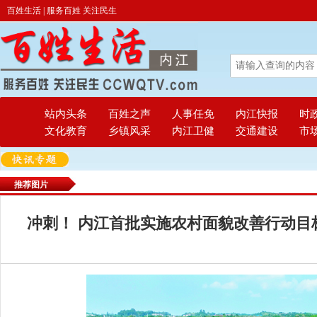
百姓生活 | 服务百姓 关注民生
站内头条
百姓之声
人事任免
内江快报
时
文化教育
乡镇风采
内江卫健
交通建设
市
推荐图片
冲刺！ 内江首批实施农村面貌改善行动目