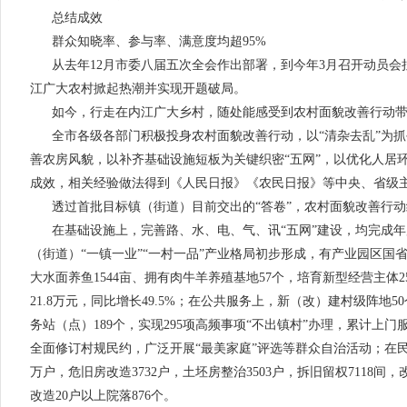
总结成效
群众知晓率、参与率、满意度均超95%
从去年12月市委八届五次全会作出部署，到今年3月召开动员
江广大农村掀起热潮并实现开题破局。
如今，行走在内江广大乡村，随处能感受到农村面貌改善行动
全市各级各部门积极投身农村面貌改善行动，以“清杂去乱”为
善农房风貌，以补齐基础设施短板为关键织密“五网”，以优化人居
成效，相关经验做法得到《人民日报》《农民日报》等中央、省级
透过首批目标镇（街道）目前交出的“答卷”，农村面貌改善行
在基础设施上，完善路、水、电、气、讯“五网”建设，均完成
（街道）“一镇一业”“一村一品”产业格局初步形成，有产业园区国省级
大水面养鱼1544亩、拥有肉牛羊养殖基地57个，培育新型经营主体2
21.8万元，同比增长49.5%；在公共服务上，新（改）建村级阵地5
务站（点）189个，实现295项高频事项“不出镇村”办理，累计上门
全面修订村规民约，广泛开展“最美家庭”评选等群众自治活动；在民
万户，危旧房改造3732户，土坯房整治3503户，拆旧留权7118间，改
改造20户以上院落876个。