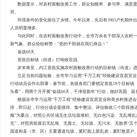
数据显示，对农村面貌改善工作，群众知晓率、参与率、满意度均
劳。
环境条件的变化留住了乡情。今年以来，先后有3903户长期外
人员明显增多。
与此同时，在农村面貌改善行动中，全市万余名干部深入农村
新气象。群众纷纷称赞：“党的干部就在我们身边！”
奋战60天
首批目标镇（街道）打响收官战
岁末将至，内江首批实施农村面貌改善行动的目标镇（街道）
立足当前问题短板，全市学习运用“千万工程”经验建设宜居宜业
行动动员会作出部署：春节前，各级各部门要锁定首批18个目标镇（
头看”，用两个月开展“奋战60天，干净迎新年”行动，做好巩固、
根据全市学习运用“千万工程”经验建设宜居宜业和美乡村推进会
排，即日起，行动分成全面摸排、集中整治、评估验收三个阶段推进
顺”为重点，对照公共区域无生活垃圾堆积、无白色污染、无乱堆乱
无”，对照房前屋后无乱堆、无粪土、无垃圾、无污水、无散养“五个
国道和县（市、区）主要通道垃圾，紧盯面上脏乱差，紧盯散居户