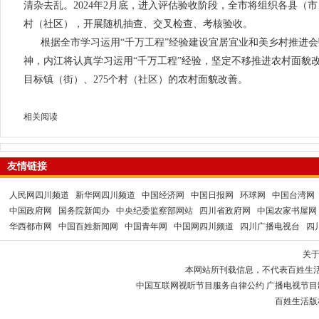
清杂去乱。2024年2月底，进入评估验收阶段，全市将组织各县（市
村（社区），开展随机抽查、交叉检查、考核验收。
根据全市学习运用“千万工程”经验建设宜居宜业和美乡村推进会
神，内江将认真学习运用“千万工程”经验，坚定不移推进农村面貌改善
目标镇（街）、275个村（社区）的农村面貌改善。
相关阅读
友情链接
人民网四川频道
新华网四川频道
中国经济网
中国日报网
环球网
中国台湾网
中国政府网
国务院新闻办
中央纪委监察部网站
四川省政府网
中国农家书屋网
华西都市网
中国百姓新闻网
中国青年网
中国网四川频道
四川广播电视台
四
关
本网站所刊载信息，不代表百姓生
中国互联网视听节目服务自律公约 广播电视节目制作经
百姓生活版权