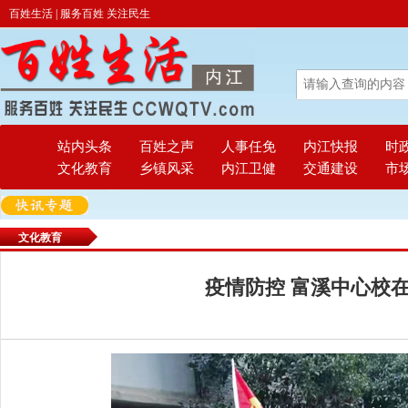
百姓生活 | 服务百姓 关注民生
站内头条
百姓之声
人事任免
内江快报
时
文化教育
乡镇风采
内江卫健
交通建设
市
文化教育
疫情防控 富溪中心校