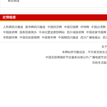
相关阅读
友情链接
人民网四川频道
新华网四川频道
中国经济网
中国日报网
环球网
中国台湾网
中国政府网
国务院新闻办
中央纪委监察部网站
四川省政府网
中国农家书屋网
华西都市网
中国百姓新闻网
中国青年网
中国网四川频道
四川广播电视台
四
关
本网站所刊载信息，不代表百姓生
中国互联网视听节目服务自律公约 广播电视节目制作经
百姓生活版权