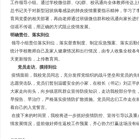
工作领导小组。通过学校微信群、QQ群、校讯通向全体教师传达上
总书记关于对新型冠状病毒感染的肺炎疫情重要指示精神，学习了
育局党委的相关部署，再由老师通过班级微信群和校讯通向家长进
信谣不传谣，用正确的方式阻止疫情发展。
明确责任、落实到位
领导小组责任落实到位，落实督查制度、制定应急预案、落实后勤
统计学校教师自己及家人健康情况和出行情况，由专人收集全校各
天更新报告，上传教育局。
党员走访、摸排到位
疫情面前，我校党员同志，充分发挥党组织的战斗堡垒和党员的先锋
志愿突击队，党员们暂别温暖安全的小家，在校长（书记）刘正平
大家走向街头，向乡镇居民群众宣传防疫知识，走访我校部分学生
早报告、早治疗，严格落实疫情防扩散措施。党员同志们工作走在
着自己的入党誓言。
在接下来的时间里，我校将进一步抓好疫情防控、宣传引导以及重
情发展情况，提前做好师生返校工作预案，齐心协力打赢这场没有