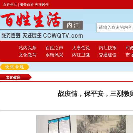
百姓生活 | 服务百姓 关注民生
站内头条
百姓之声
人事任免
内江快报
时
文化教育
乡镇风采
内江卫健
交通建设
市
文化教育
战疫情，保平安，三烈教