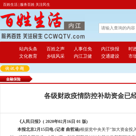
百姓生活 | 服务百姓 关注民生
站内头条
百姓之声
人事任免
内江快报
时
文化教育
乡镇风采
内江卫健
交通建设
市
金融保险
各级财政疫情防控补助资金已经
《人民日报》( 2020年02月16日 01 版)
本报北京2月15日电 (记者 曲哲涵)
根据党中央关于“加大资金投