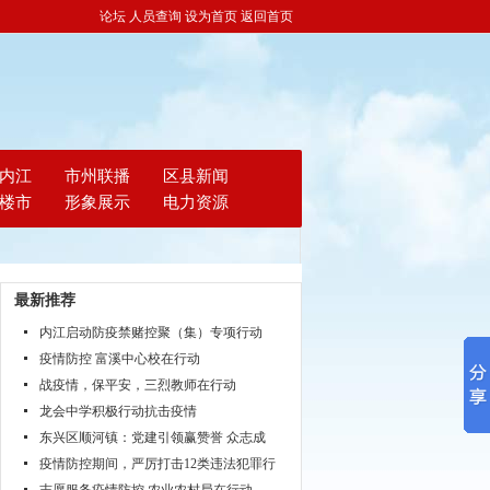
论坛
人员查询
设为首页
返回首页
内江
市州联播
区县新闻
楼市
形象展示
电力资源
最新推荐
内江启动防疫禁赌控聚（集）专项行动
疫情防控 富溪中心校在行动
战疫情，保平安，三烈教师在行动
龙会中学积极行动抗击疫情
东兴区顺河镇：党建引领赢赞誉 众志成
疫情防控期间，严厉打击12类违法犯罪行