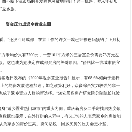
业。而不断下沉市场的开发商也灵敏地嗅到了这一机遇，岁末年初加
”返乡族。
资金压力成返乡置业主因
看。”还没回到成都，在京工作的许女士就已经被爸妈预约了正月初
米均价只有7200元，一套101平方米的三居室总价需要73万元左
款。这也成为她决定在成都买房的关键原因。“价格比一线城市便宜
说。
近日发布的《2020年返乡置业报告》显示，有68.6%倾向于选择
构上的均衡发展进程加速，加之政策利好，众多综合实力较强的非一
也成了返乡置业人群的新选择。”58安居客房产研究院分院院长张波
身“返乡置业热门城市”的重庆为例，重庆新房及二手房找房热度领
数据也显示，在外打拼的人群中，有61.7%的人表示家乡的房价能
人认为家乡的房价过高。换句话说，回乡买房的压力会更小些。