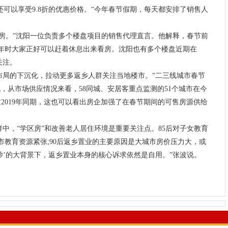
还可以享受9.8折的优惠价格。“今年春节假期，每天都安排了销售人
房。”沈阳一位负责多个楼盘项目的销售代理直言。他解释，春节前
年时大家正好可以赶着休息出来看房。沈阳也有多个楼盘近期在
关注。
布局的下沉化，拉动更多返乡人群关注当地楼市。“二三线城市春节
，从市场供应情况来看，58同城、安居客重点监测的51个城市在今
2019年同期，这也可以看出房企加强了在春节期间的可售房源供给
群中，“学区房”和改善老人居住环境是重要关注点。85后对子女教育
教育资源紧张;90后返乡置业的主要原因是大城市房价压力大，或
炒’的大背景下，返乡置业本身的核心诉求依然是自用。”张波说。