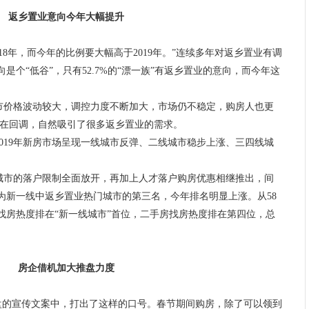
返乡置业意向今年大幅提升
018年，而今年的比例要大幅高于2019年。”连续多年对返乡置业有调
向是个“低谷”，只有52.7%的“漂一族”有返乡置业的意向，而今年这
。
城市价格波动较大，调控力度不断加大，市场仍不稳定，购房人也更
也在回调，自然吸引了很多返乡置业的需求。
019年新房市场呈现一线城市反弹、二线城市稳步上涨、三四线城
城市的落户限制全面放开，再加上人才落户购房优惠相继推出，间
为新一线中返乡置业热门城市的第三名，今年排名明显上涨。从58
找房热度排在“新一线城市”首位，二手房找房热度排在第四位，总
房企借机加大推盘力度
盘的宣传文案中，打出了这样的口号。春节期间购房，除了可以领到