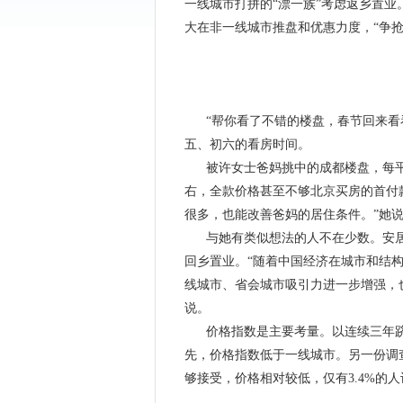
一线城市打拼的“漂一族”考虑返乡置
大在非一线城市推盘和优惠力度，“争抢
“帮你看了不错的楼盘，春节回来看
五、初六的看房时间。
被许女士爸妈挑中的成都楼盘，每平方
右，全款价格甚至不够北京买房的首付
很多，也能改善爸妈的居住条件。”她
与她有类似想法的人不在少数。安居客
回乡置业。“随着中国经济在城市和结
线城市、省会城市吸引力进一步增强，
说。
价格指数是主要考量。以连续三年跻
先，价格指数低于一线城市。另一份调查
够接受，价格相对较低，仅有3.4%的