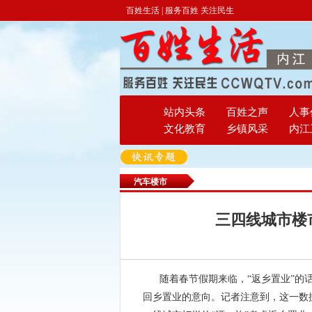
百姓生活 | 服务百姓 关注民生
站内头条
百姓之声
人事
文化教育
乡镇风采
内江
汽车楼市
三四线城市楼
随着春节假期来临，“返乡置业”的
回乡置业的意向。记者注意到，这一数据