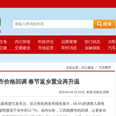
任免
内江快报
时政评论
品牌展播
部门动态
法制
卫健
交通建设
市场监管
即时消息
金融保险
汽车
当前位置：
内江频道
>
汽车楼市
市价格回调 春节返乡置业再升温
2020-03-04 10:34:45 来源:百姓生活网
话题再度引发关注。近日有机构发布报告显示，68.6%的调查人群有
明显高于去年的52.7%。业内分析，三四线楼市的回调，让更多在