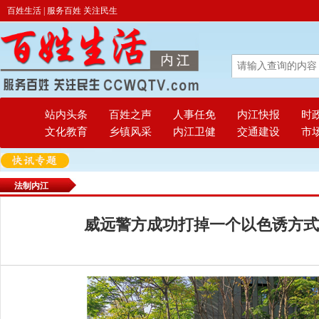
百姓生活 | 服务百姓 关注民生
站内头条
百姓之声
人事任免
内江快报
时
文化教育
乡镇风采
内江卫健
交通建设
市
法制内江
威远警方成功打掉一个以色诱方式