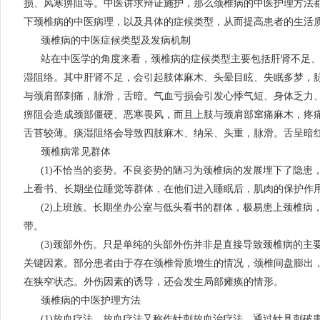
损、风寒痹阻等。中医讲求辩证施护，那么颈椎病的中医护理方法都
下颈椎病的中医病理，以及具体的症候类型，从而提高患者的生活
颈椎病的中医症候类型及发病机制
站在中医学的角度来看，颈椎病的症候类型主要包括肝肾不足
湿阻络。其中肝肾不足，会引起肢体麻木、头晕目眩、失眠多梦，
与颈肩部刺痛，脉滑，舌暗。气血亏损会引发心悸气短、身体乏力
痹阻会造成颈部僵硬、恶寒畏风，而且上肢与颈肩部窜痛麻木，疼
舌苔较薄。痰湿阻络会导致四肢麻木、纳呆、头重，脉滑。舌呈暗
颈椎病常见群体
(1)不恰当的姿势。不良姿势的陋习为颈椎病的发展埋下了隐患
上看书、长期坐位睡觉等群体，在他们进入睡眠后，肌肉的保护作
(2)上班族。长期坐办公室与低头看书的群体，极易患上颈椎病
带。
(3)颈部外伤。只是单纯的头部外伤并非是直接导致颈椎病的主
关键因素。部分患者由于存在颈椎骨质增生的情况，颈椎间盘膨出
在狭窄状态。外伤因素的诱导，还会发生局部瘫痪的情形。
颈椎病的中医护理方法
(1)放血疗法。放血疗法又称作针刺放血治疗法，通过针具刺破