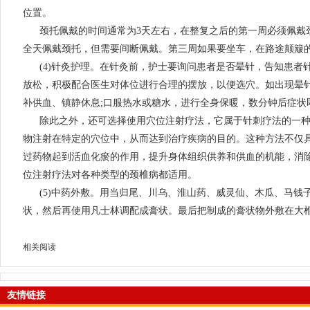
位置。
颈托佩戴的时间通常为3天左右，在整复之后的第一周必须佩戴
全天佩戴颈托，但需要间断佩戴。第三周如果要坐车，在路途颠簸
(4)针灸护理。在针灸前，护士要询问患者是否晕针，告知患者
放松，积极配合医生对体位进行合理的摆放，以便选穴。如出现晕
补供血、镇静休息;口服热水或糖水，进行全身保暖，数分钟后症状
除此之外，还可选择使用穴位注射疗法，它属于针刺疗法的一
物注射在特定的穴位中，从而达到治疗疾病的目的。这种方法不仅
过药物起到活血化瘀的作用，提升身体组织供养和供血的机能，消
位注射疗法对各种类型的颈椎病都适用。
(5)中药外敷。用当归尾、川乌、淮山药、威灵仙、木瓜、马钱
状，然后再使用凡士林调配成膏状。最后把制成的膏状物外敷在大椎
相关阅读
友情链接