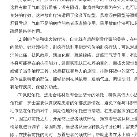
这样有助于气血运行通畅，没有阻碍。取肩井和大椎为主穴，也可
良好的疗效。这种放血疗法适用于痰淤互结型、风寒湿痹阻型等颈
肝肾亏虚、气血不足的病症的患者应谨慎使用。采用放血疗法可以
疏经通络等作用。
(2)刮痧疗法和拔火罐疗法。自古就有扁鹊刮骨疗毒的美称，在
的优势。针对颈椎病，刮痧疗法利用指定穴位的刮痧疗法，可以对
消肿止痛、祛风散寒、活血化瘀、疏通经络、舒筋理气等作用，有
本身可能存在的抗病能力，进而实现扶正祛邪的目的。而拔火罐也
或罐子当作治疗工具，依靠挤压和热力的原理，排除杯罐中的空气
身体皮肤特定的部位，能够起到祛风拔毒、通畅气血、调理阴阳、
有治疗疾病、保健的功效。
(3)佩戴颈托。选用合格材质即合适型号的颈托，确保高低大小
颈托前，护士需要认真观察患者的颈部皮肤情况，避免下颌与耳廓
毛巾垫在颈托内衬中，周期性地对颈托进行清洁。在患者起床的过
中，固定好前托之后，开始防止患者颈枕部位，搀扶着患者从床上
松紧度进行调节，紧固粘扣。当患者从坐位转换为平卧位时，需要
除，在扶着前托的同时，放置患者的颈枕部，帮助患者在床上躺下